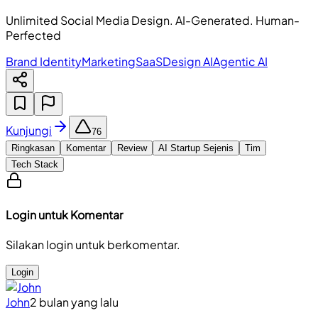
Unlimited Social Media Design. AI-Generated. Human-
Perfected
Brand Identity
Marketing
SaaS
Design AI
Agentic AI
Kunjungi
76
Ringkasan
Komentar
Review
AI Startup Sejenis
Tim
Tech Stack
Login untuk Komentar
Silakan login untuk berkomentar.
Login
John
2 bulan yang lalu