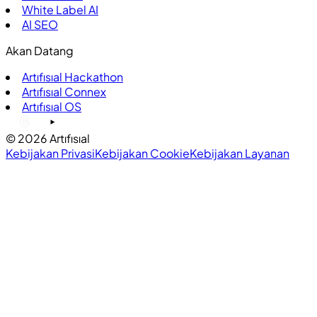
White Label AI
AI SEO
Akan Datang
Artıfısıal Hackathon
Artıfısıal Connex
Artıfısıal OS
©
2026
Artıfısıal
Kebijakan Privasi
Kebijakan Cookie
Kebijakan Layanan