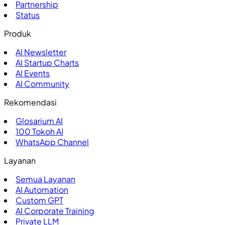
Partnership
Status
Produk
AI Newsletter
AI Startup Charts
AI Events
AI Community
Rekomendasi
Glosarium AI
100
Tokoh AI
WhatsApp Channel
Layanan
Semua Layanan
AI Automation
Custom GPT
AI Corporate Training
Private LLM