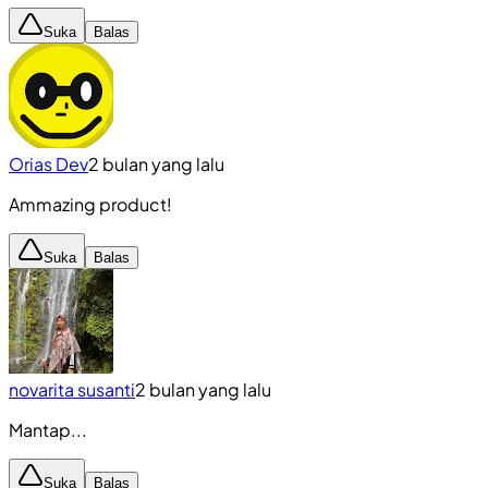
Suka
Balas
Orias Dev
2 bulan yang lalu
Ammazing product!
Suka
Balas
novarita susanti
2 bulan yang lalu
Mantap...
Suka
Balas