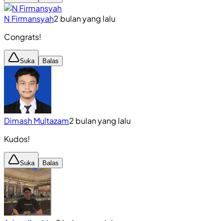
N Firmansyah
2 bulan yang lalu
Congrats!
Suka
Balas
Dimash Multazam
2 bulan yang lalu
Kudos!
Suka
Balas