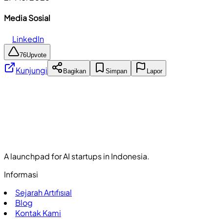
Media Sosial
LinkedIn
76
Upvote
Kunjungi
Bagikan
Simpan
Lapor
A launchpad for AI startups in Indonesia.
Informasi
Sejarah Artıfısıal
Blog
Kontak Kami