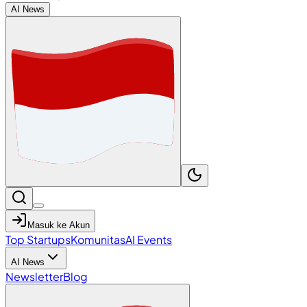
AI News
Masuk ke Akun
Top Startups
Komunitas
AI Events
AI News
Newsletter
Blog