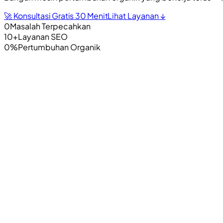
🚀
Konsultasi Gratis 30 Menit
Lihat Layanan
↓
0
Masalah Terpecahkan
10+
Layanan SEO
0
%
Pertumbuhan Organik
01
Masalahnya
Kenapa Website
Kamu Sulit
Dapat Traffic?
01
Stuck di Halaman 2+
Sulit muncul di halaman pertama Goog
02
Traffic Organik Stagnan
Angka visitor jalan di tempat, tida
03
Konten Tidak Menghasilkan Leads
Sudah bikin banyak kont
04
Kompetitor Lebih Mudah Ditemukan
Kompetitor muncul di
05