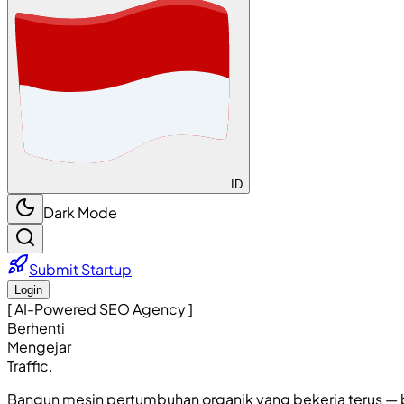
ID
Dark Mode
Submit Startup
Login
[ AI-Powered SEO Agency ]
Berhenti
Mengejar
Traffic.
Bangun mesin pertumbuhan organik yang bekerja terus — b