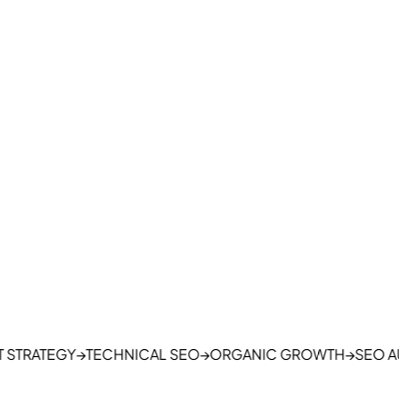
i perubahan cara orang mencari informasi.
nti ketika anggaran habis.
ATEGY
→
TECHNICAL SEO
→
ORGANIC GROWTH
→
SEO AUDIT