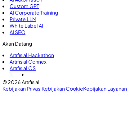
Custom GPT
AI Corporate Training
Private LLM
White Label AI
AI SEO
Akan Datang
Artıfısıal Hackathon
Artıfısıal Connex
Artıfısıal OS
©
2026
Artıfısıal
Kebijakan Privasi
Kebijakan Cookie
Kebijakan Layanan