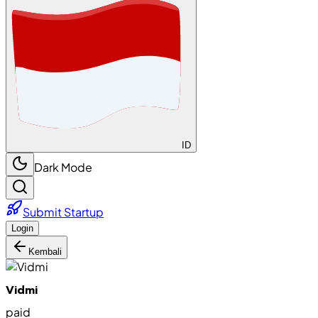
ID
Dark Mode
Submit Startup
Login
Kembali
Vidmi
paid