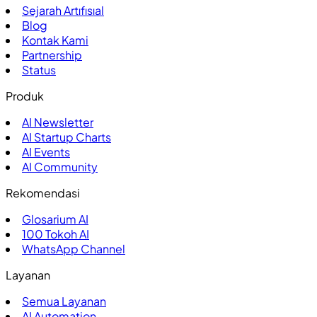
Sejarah Artıfısıal
Blog
Kontak Kami
Partnership
Status
Produk
AI Newsletter
AI Startup Charts
AI Events
AI Community
Rekomendasi
Glosarium AI
100
Tokoh AI
WhatsApp Channel
Layanan
Semua Layanan
AI Automation