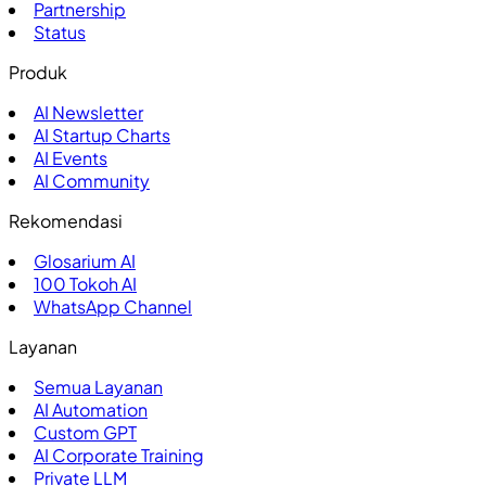
Partnership
Status
Produk
AI Newsletter
AI Startup Charts
AI Events
AI Community
Rekomendasi
Glosarium AI
100
Tokoh AI
WhatsApp Channel
Layanan
Semua Layanan
AI Automation
Custom GPT
AI Corporate Training
Private LLM