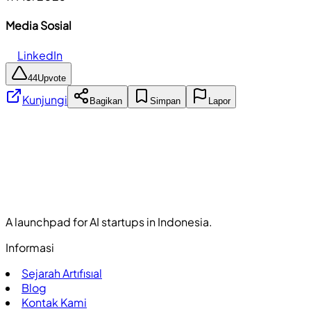
Media Sosial
LinkedIn
44
Upvote
Kunjungi
Bagikan
Simpan
Lapor
A launchpad for AI startups in Indonesia.
Informasi
Sejarah Artıfısıal
Blog
Kontak Kami