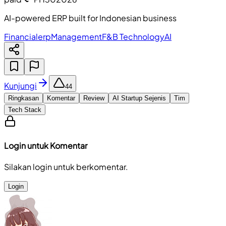
AI-powered ERP built for Indonesian business
Financial
erp
Management
F&B Technology
AI
Kunjungi
44
Ringkasan
Komentar
Review
AI Startup Sejenis
Tim
Tech Stack
Login untuk Komentar
Silakan login untuk berkomentar.
Login