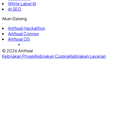
White Label AI
AI SEO
Akan Datang
Artıfısıal Hackathon
Artıfısıal Connex
Artıfısıal OS
©
2026
Artıfısıal
Kebijakan Privasi
Kebijakan Cookie
Kebijakan Layanan