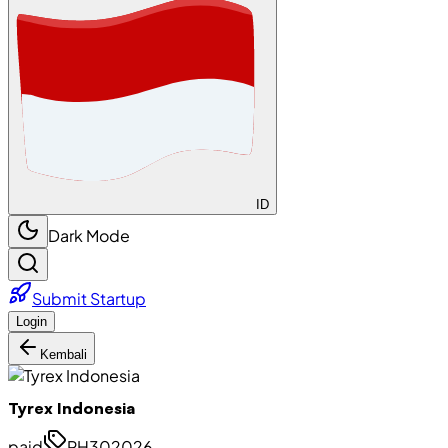
ID
Dark Mode
Submit Startup
Login
Kembali
Tyrex Indonesia
paid
PH302026