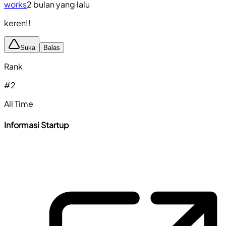
works
2 bulan yang lalu
keren!!
Suka
Balas
Rank
#
2
All Time
Informasi Startup