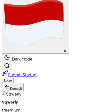
ID
Dark Mode
Submit Startup
Login
Kembali
Sqwerly
freemium