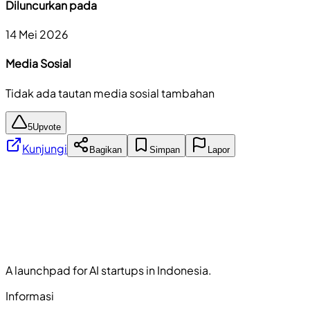
Diluncurkan pada
14 Mei 2026
Media Sosial
Tidak ada tautan media sosial tambahan
5
Upvote
Kunjungi
Bagikan
Simpan
Lapor
A launchpad for AI startups in Indonesia.
Informasi