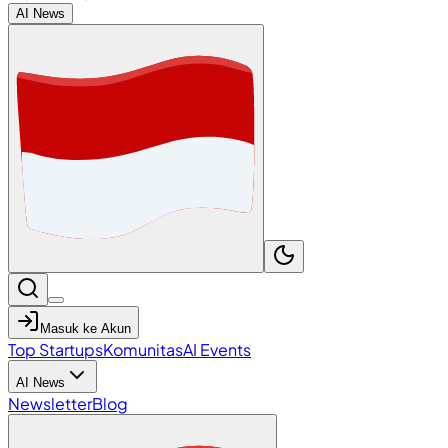
AI News
Masuk ke Akun
Top Startups
Komunitas
AI Events
AI News
Newsletter
Blog