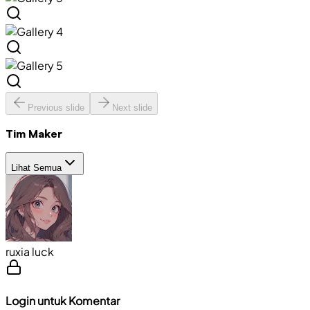
Previous slide
Next slide
Tim Maker
Lihat Semua
ruxia luck
Login untuk Komentar