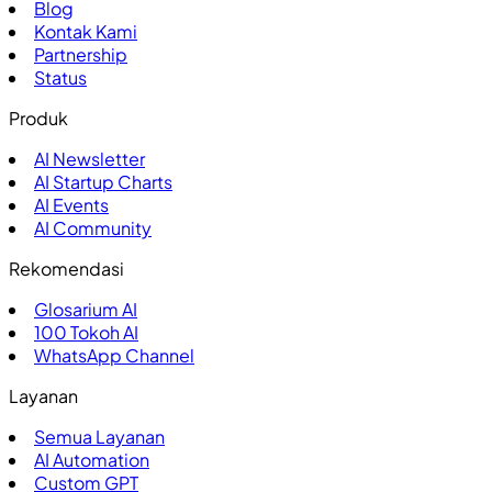
Blog
Kontak Kami
Partnership
Status
Produk
AI Newsletter
AI Startup Charts
AI Events
AI Community
Rekomendasi
Glosarium AI
100
Tokoh AI
WhatsApp Channel
Layanan
Semua Layanan
AI Automation
Custom GPT