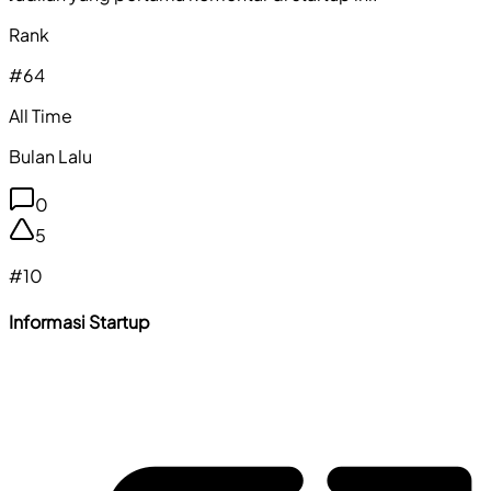
Rank
#
64
All Time
Bulan Lalu
0
5
#
10
Informasi Startup