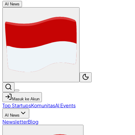
AI News
Masuk ke Akun
Top Startups
Komunitas
AI Events
AI News
Newsletter
Blog