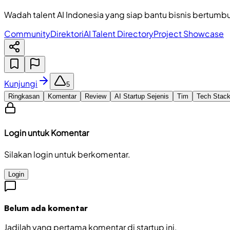
Wadah talent AI Indonesia yang siap bantu bisnis bertumb
Community
Direktori
AI Talent Directory
Project Showcase
Kunjungi
5
Ringkasan
Komentar
Review
AI Startup Sejenis
Tim
Tech Stac
Login untuk Komentar
Silakan login untuk berkomentar.
Login
Belum ada komentar
Jadilah yang pertama komentar di startup ini.