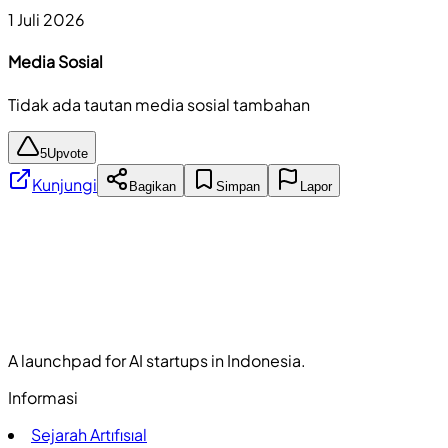
1 Juli 2026
Media Sosial
Tidak ada tautan media sosial tambahan
5
Upvote
Kunjungi
Bagikan
Simpan
Lapor
A launchpad for AI startups in Indonesia.
Informasi
Sejarah Artıfısıal