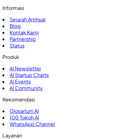
Informasi
Sejarah Artıfısıal
Blog
Kontak Kami
Partnership
Status
Produk
AI Newsletter
AI Startup Charts
AI Events
AI Community
Rekomendasi
Glosarium AI
100
Tokoh AI
WhatsApp Channel
Layanan