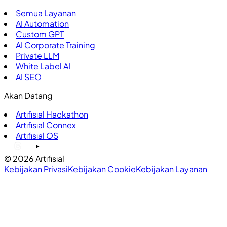
Semua Layanan
AI Automation
Custom GPT
AI Corporate Training
Private LLM
White Label AI
AI SEO
Akan Datang
Artıfısıal Hackathon
Artıfısıal Connex
Artıfısıal OS
©
2026
Artıfısıal
Kebijakan Privasi
Kebijakan Cookie
Kebijakan Layanan