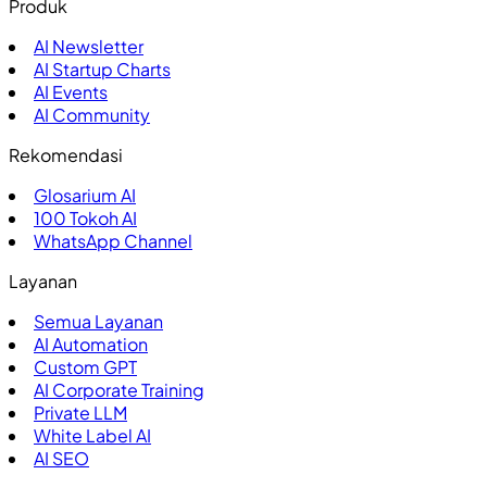
Produk
AI Newsletter
AI Startup Charts
AI Events
AI Community
Rekomendasi
Glosarium AI
100
Tokoh AI
WhatsApp Channel
Layanan
Semua Layanan
AI Automation
Custom GPT
AI Corporate Training
Private LLM
White Label AI
AI SEO