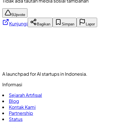
Tidak ada tautan media sosial tambahan
5
Upvote
Kunjungi
Bagikan
Simpan
Lapor
A launchpad for AI startups in Indonesia.
Informasi
Sejarah Artıfısıal
Blog
Kontak Kami
Partnership
Status