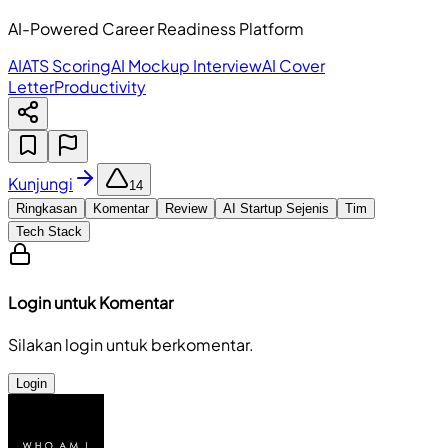
AI-Powered Career Readiness Platform
AI
ATS Scoring
AI Mockup Interview
AI Cover
Letter
Productivity
Kunjungi
14
Ringkasan
Komentar
Review
AI Startup Sejenis
Tim
Tech Stack
Login untuk Komentar
Silakan login untuk berkomentar.
Login