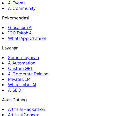
AI Events
AI Community
Rekomendasi
Glosarium AI
100
Tokoh AI
WhatsApp Channel
Layanan
Semua Layanan
AI Automation
Custom GPT
AI Corporate Training
Private LLM
White Label AI
AI SEO
Akan Datang
Artıfısıal Hackathon
Artıfısıal Connex