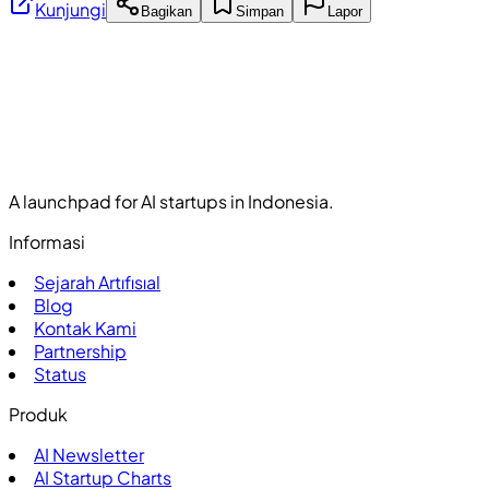
Kunjungi
Bagikan
Simpan
Lapor
A launchpad for AI startups in Indonesia.
Informasi
Sejarah Artıfısıal
Blog
Kontak Kami
Partnership
Status
Produk
AI Newsletter
AI Startup Charts