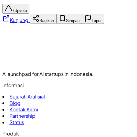
7
Upvote
Kunjungi
Bagikan
Simpan
Lapor
A launchpad for AI startups in Indonesia.
Informasi
Sejarah Artıfısıal
Blog
Kontak Kami
Partnership
Status
Produk