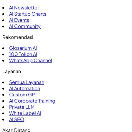
AI Newsletter
AI Startup Charts
AI Events
AI Community
Rekomendasi
Glosarium AI
100
Tokoh AI
WhatsApp Channel
Layanan
Semua Layanan
AI Automation
Custom GPT
AI Corporate Training
Private LLM
White Label AI
AI SEO
Akan Datang