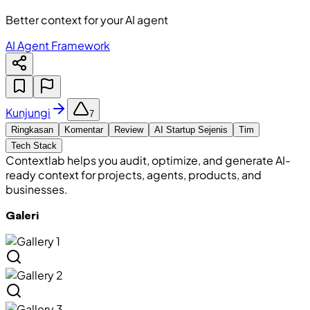
Better context for your AI agent
AI Agent Framework
Kunjungi
7
Ringkasan
Komentar
Review
AI Startup Sejenis
Tim
Tech Stack
Contextlab helps you audit, optimize, and generate AI-
ready context for projects, agents, products, and
businesses.
Galeri