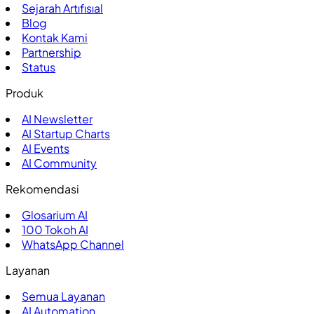
Sejarah Artıfısıal
Blog
Kontak Kami
Partnership
Status
Produk
AI Newsletter
AI Startup Charts
AI Events
AI Community
Rekomendasi
Glosarium AI
100
Tokoh AI
WhatsApp Channel
Layanan
Semua Layanan
AI Automation