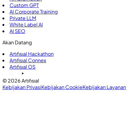
Custom GPT
AI Corporate Training
Private LLM
White Label AI
AI SEO
Akan Datang
Artıfısıal Hackathon
Artıfısıal Connex
Artıfısıal OS
©
2026
Artıfısıal
Kebijakan Privasi
Kebijakan Cookie
Kebijakan Layanan