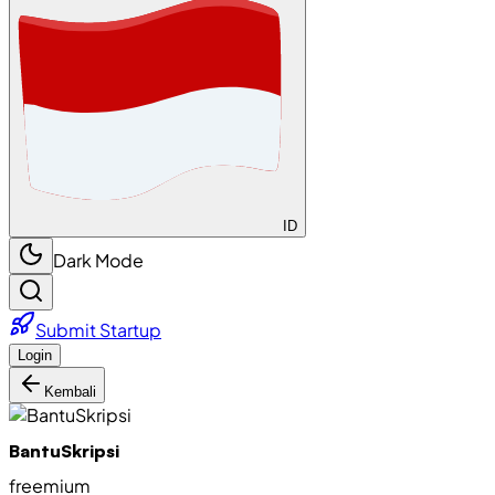
ID
Dark Mode
Submit Startup
Login
Kembali
BantuSkripsi
freemium