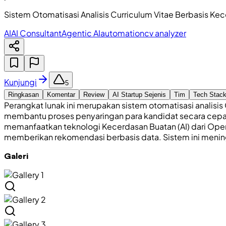
Sistem Otomatisasi Analisis Curriculum Vitae Berbasis Ke
AI
AI Consultant
Agentic AI
automation
cv analyzer
Kunjungi
5
Ringkasan
Komentar
Review
AI Startup Sejenis
Tim
Tech Stac
Perangkat lunak ini merupakan sistem otomatisasi analisis
membantu proses penyaringan para kandidat secara cepat d
memanfaatkan teknologi Kecerdasan Buatan (AI) dari OpenA
memberikan rekomendasi berbasis data. Sistem ini mening
Galeri