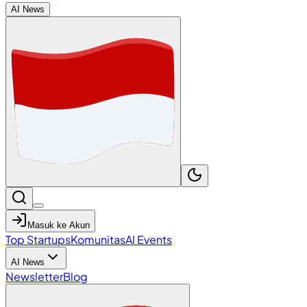
AI News
Masuk ke Akun
Top Startups
Komunitas
AI Events
AI News
Newsletter
Blog