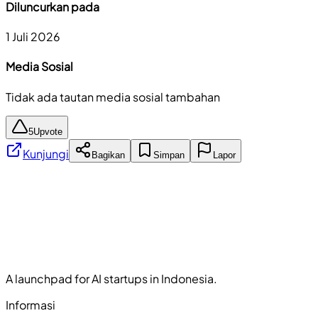
Diluncurkan pada
1 Juli 2026
Media Sosial
Tidak ada tautan media sosial tambahan
5
Upvote
Kunjungi
Bagikan
Simpan
Lapor
A launchpad for AI startups in Indonesia.
Informasi